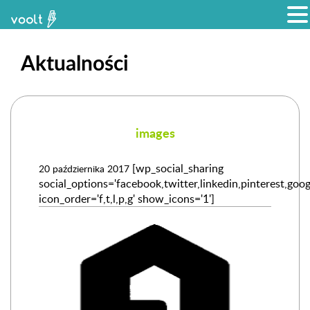
Aktualności
images
[wp_social_sharing
20 października 2017
social_options='facebook,twitter,linkedin,pinterest,goog
icon_order='f,t,l,p,g' show_icons='1']